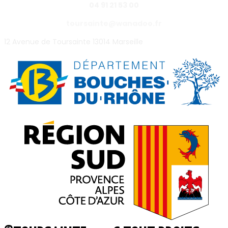
04 91 21 53 00
toursainte@wanadoo.fr
12 Avenue de Toursainte 13014 Marseille